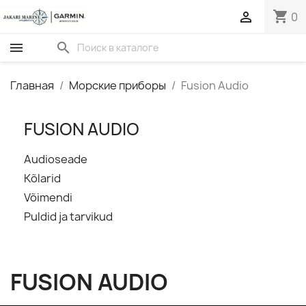
shopping_cart

0
search
Главная
Морские приборы
Fusion Audio
FUSION AUDIO
Audioseade
Kõlarid
Võimendi
Puldid ja tarvikud
FUSION AUDIO