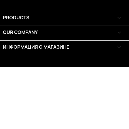
PRODUCTS

OUR COMPANY

ИНФОРМАЦИЯ О МАГАЗИНЕ
keyboard_arrow_down